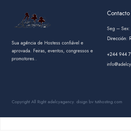
Contacto
Seg – Sex:
Dirección
:
Sua agência de Hostess confiável e
aprovada. Feiras, eventos, congressos e
+244 944 7
promotores..
info@adelc
Copyright All Right adelcyagency. disign bv tutihosting.com