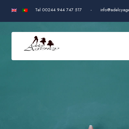
Tel 00244 944 747 517
-
info@adelcyag