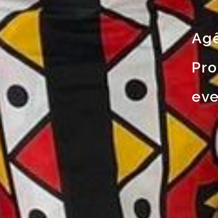
Agê
Pro
eve