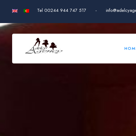
Tel 00244 944 747 517
-
info@adelcyag
HOM